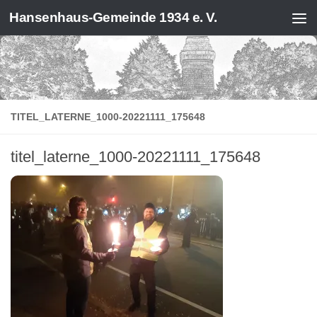
Hansenhaus-Gemeinde 1934 e. V.
Zum Inhalt springen
TITEL_LATERNE_1000-20221111_175648
titel_laterne_1000-20221111_175648