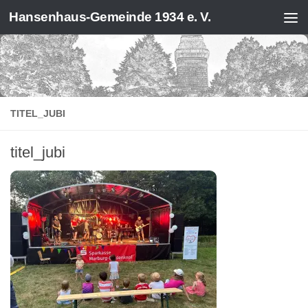
Hansenhaus-Gemeinde 1934 e. V.
Zum Inhalt springen
TITEL_JUBI
titel_jubi