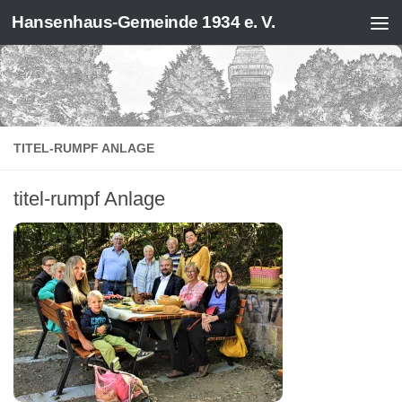
Hansenhaus-Gemeinde 1934 e. V.
Zum Inhalt springen
TITEL-RUMPF ANLAGE
titel-rumpf Anlage