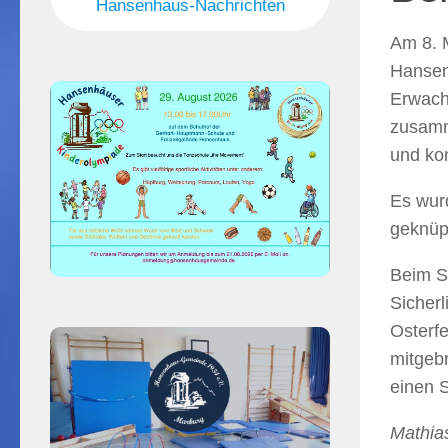
Hansenhaus-Nachrichten
Am 8. 
Hansenh
Erwach
zusamme
und kon
Es wurd
geknüp
Beim S
Sicher
Osterfe
mitgeb
einen S
Mathia