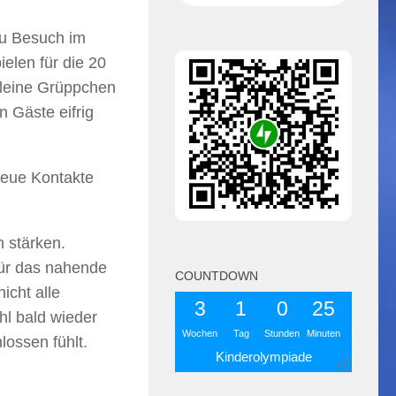
zu Besuch im
elen für die 20
kleine Grüppchen
 Gäste eifrig
neue Kontakte
 stärken.
für das nahende
COUNTDOWN
icht alle
3
1
0
25
hl bald wieder
Wochen
Tag
Stunden
Minuten
lossen fühlt.
Kinderolympiade
i