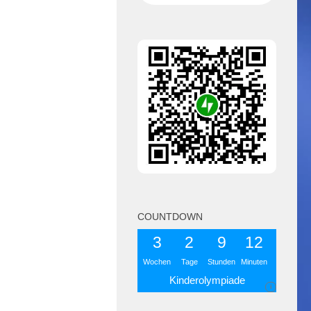
COUNTDOWN
3
2
9
12
Wochen
Tage
Stunden
Minuten
Kinderolympiade
i