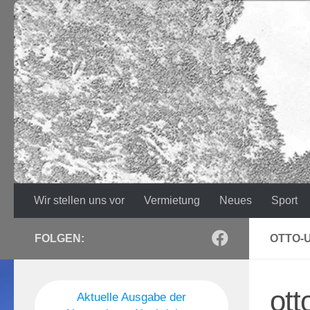
Zum Inhalt springen
Wir stellen uns vor
Vermietung
Neues
Sport
FOLGEN:
OTTO-
ott
Aktuelle Ausgabe der