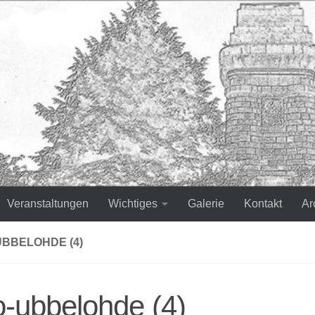
Veranstaltungen
Wichtiges
Galerie
Kontakt
Ar
UBBELOHDE (4)
o-ubbelohde (4)