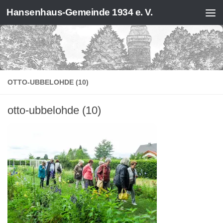
Hansenhaus-Gemeinde 1934 e. V.
Zum Inhalt springen
OTTO-UBBELOHDE (10)
otto-ubbelohde (10)