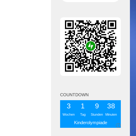
COUNTDOWN
3
1
9
38
Wochen
Tag
Stunden
Minuten
Kinderolympiade
i