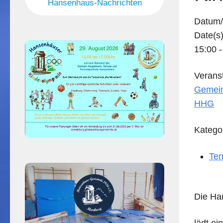
Hansenhaus-Nachrichten
Datum/
Date(s)
15:00 -
Veranst
Gemein
HHG
Katego
Ter
Die Ha
lädt ei