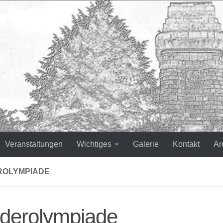
Veranstaltungen
Wichtiges
Galerie
Kontakt
Ar
ROLYMPIADE
nderolympiade