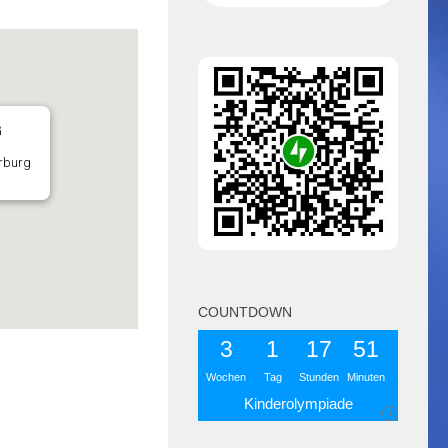
G
rburg
COUNTDOWN
3
1
17
51
Wochen
Tag
Stunden
Minuten
Kinderolympiade
i