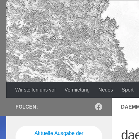
Zum Inhalt springen
Wir stellen uns vor
Vermietung
Neues
Sport
FOLGEN:
DAEMM
da
Aktuelle Ausgabe der