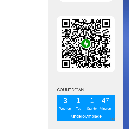
COUNTDOWN
3
1
1
47
Wochen
Tag
Stunde
Minuten
Kinderolympiade
i