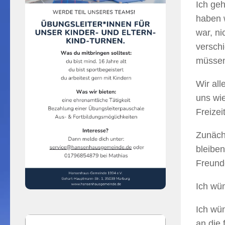
Ich geh
haben w
war, ni
verschi
müssen
Wir al
uns wie
Freizei
Zunächs
bleiben
Freund
Ich wü
Ich wü
an die 