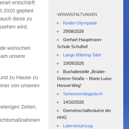
erart entschärft
05.2020 geplant
VERANSTALTUNGEN
 auch diese zu
Kinder-Olympiade
ssehen wird,
29/08/2026
Gerhart-Hauptmann-
Schule Schulhof
inde wünschen
Lange Mitbring-Tafel
nsam unsere
19/09/2026
Bushaltestelle „Brüder-
n und zu Hause zu
Grimm-Straße – Marie-Luise-
einer von unseren
Hensel-Weg“
Seniorenmittagstisch
14/10/2026
wierigen Zeiten.
Gemeinschaftsräume der
HHG
rsichtsmaßnahmen
Laternenumzug