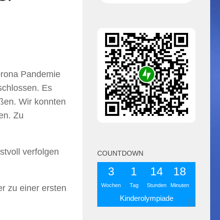
 Corona Pandemie
schlossen. Es
eßen. Wir konnten
en. Zu
stvoll verfolgen
COUNTDOWN
3
1
14
18
Wochen
Tag
Stunden
Minuten
r zu einer ersten
Kinderolympiade
i