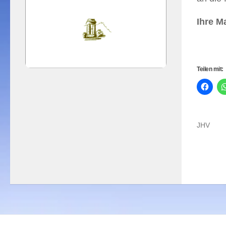
Ihre M
Teilen mit:
JHV