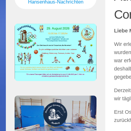
Hansenhaus-Nachrichten
Co
Liebe 
Wir erl
wurden
war er
deshal
gegebe
Derzeit
wir täg
Erst Os
zurück