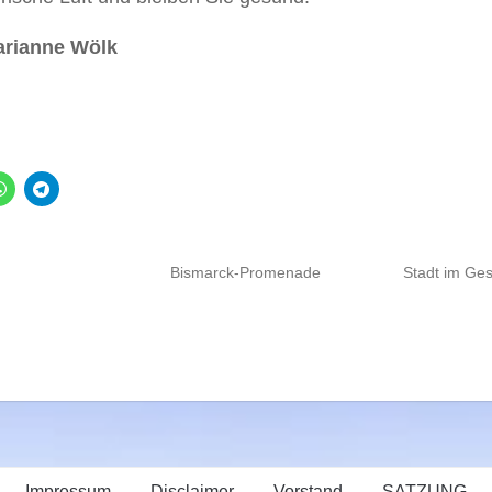
arianne Wölk
Bismarck-Promenade
Stadt im Ge
Impressum
Disclaimer
Vorstand
SATZUNG