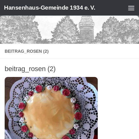
Hansenhaus-Gemeinde 1934 e. V.
Zum Inhalt springen
BEITRAG_ROSEN (2)
beitrag_rosen (2)