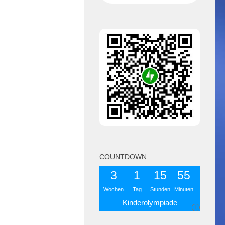
COUNTDOWN
3
1
15
55
Wochen
Tag
Stunden
Minuten
Kinderolympiade
i